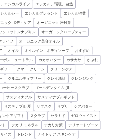
ル、エシカルライフ
エシカル、環境、自然
エシカルシー
エシカルプレゼント
エシカル消費
ニック ボディケア
オーガニック 汗対策
ックコットンナプキン
オーガニックハーブティー
クライフ
オーガニック美容オイル
ア
オイル
オイルイン・ボディソープ
おすすめ
ーボンニュートラル
カカオバター
カサカサ
かぶれ
ギフト
クマ
クリーン
クリーンケア
ー
クルエルティフリー
クレイ洗顔
クレンジング
コーヒースクラブ
ゴールデンタイム 肌
ン
サスティナブル
サスティナブルギフト
サステナブル 夏
サブスク
サプリ
シアバター
キンケアギフト
スクラブ
セラミド
ゼロウェイスト
ント
テカリ ミネラル
テカリ対策
デリケートゾーン
ルサイズ
トレンド
ナイトケア スキンケア