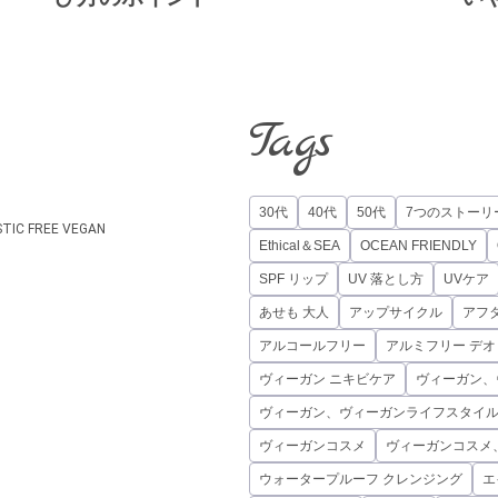
Tags
30代
40代
50代
7つのストーリ
STIC FREE
VEGAN
Ethical＆SEA
OCEAN FRIENDLY
SPF リップ
UV 落とし方
UVケア
あせも 大人
アップサイクル
アフ
アルコールフリー
アルミフリー デ
ヴィーガン ニキビケア
ヴィーガン、
ヴィーガン、ヴィーガンライフスタイ
ヴィーガンコスメ
ヴィーガンコスメ
ウォータープルーフ クレンジング
エ