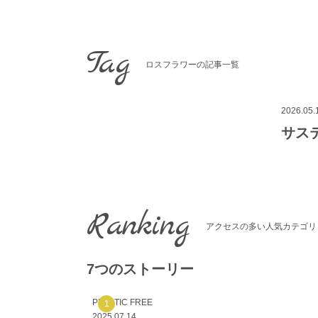
コ
ン
テ
Tag
ン
ツ
ロスフラワーの記事一覧
へ
ス
キ
2026.05.
ッ
サス
プ
Ranking
アクセスの多い人気カテゴリ
7つのストーリー
PLASTIC FREE
2025.07.14