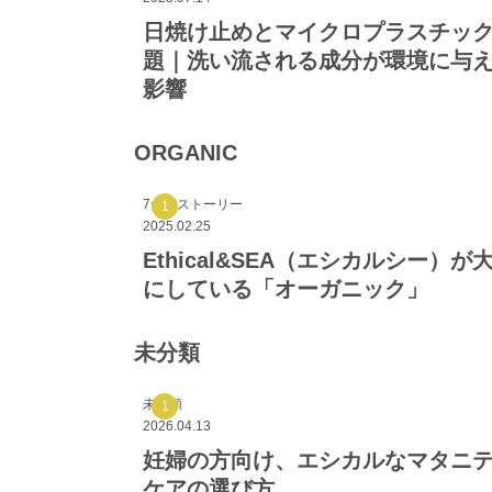
日焼け止めとマイクロプラスチッ
題｜洗い流される成分が環境に与
影響
ORGANIC
7つのストーリー
2025.02.25
Ethical&SEA（エシカルシー）が
にしている「オーガニック」
未分類
未分類
2026.04.13
妊婦の方向け、エシカルなマタニ
ケアの選び方