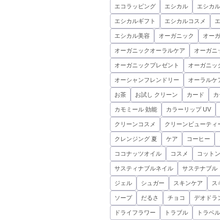
エコラッピング
エシカル
エシカ
エシカルギフト
エシカルコスメ
エシカル美容
オーガニック
オーガ
オーガニックオーラルケア
オーガニ
オーガニックプレゼント
オーガニッ
オーシャンフレンドリー
オーラルケ
お茶
お試し クリーン
カード
カ
カモミール 効能
カラーリップ UV
クリーンコスメ
クリーンビューティ
クレンジング 夏
ケア
コーヒー
ココナッツオイル
コスメ
コット
サスティナブルネイル
サステナブル
ジェル
シュガー
スキンケア
ス
ソープ
だるさ
チョコ
デオドラ
ドライフラワー
トラブル
トラベ