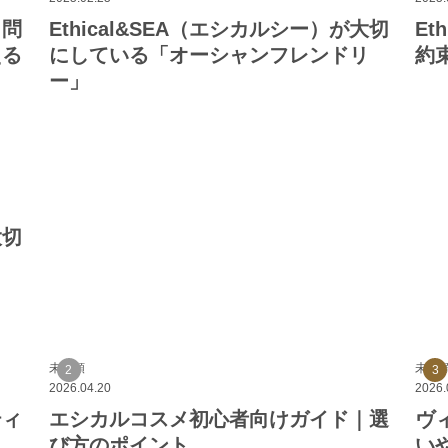
ク問
Ethical&SEA（エシカルシー）が大切
Et
える
にしている「オーシャンフレンドリ
約束
ー」
大切
未分類
未分
2026.04.20
2026.
ティ
エシカルコスメ初心者向けガイド｜選
ヴ
び方のポイント
い