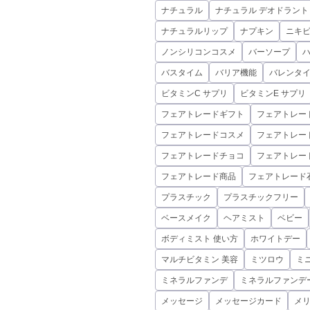
ナチュラル
ナチュラル デオドラント
ナチュラルリップ
ナプキン
ニキ
ノンシリコンコスメ
バーソープ
バスタイム
バリア機能
バレンタ
ビタミンC サプリ
ビタミンE サプリ
フェアトレードギフト
フェアトレー
フェアトレードコスメ
フェアトレー
フェアトレードチョコ
フェアトレー
フェアトレード商品
フェアトレード
プラスチック
プラスチックフリー
ベースメイク
ヘアミスト
ベビー
ボディミスト 使い方
ホワイトデー
マルチビタミン 美容
ミツロウ
ミ
ミネラルファンデ
ミネラルファンデ
メッセージ
メッセージカード
メ