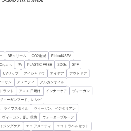
ー
BBクリーム
CO2削減
Ethical&SEA
Organic
PA
PLASTIC FREE
SDGs
SPF
UVリップ
アイシャドウ
アイデア
アウトドア
ターサン
アメニティ
アルガンオイル
オドラント
アロエ 日焼け
インナーケア
ヴィーガン
ヴィーガンフード、レシピ
ル、ライフスタイル
ヴィーガン、ベジタリアン
、ヴィーガン、肌、環境
ウォータープルーフ
イジングケア
エコ アメニティ
エコ トラベルセット