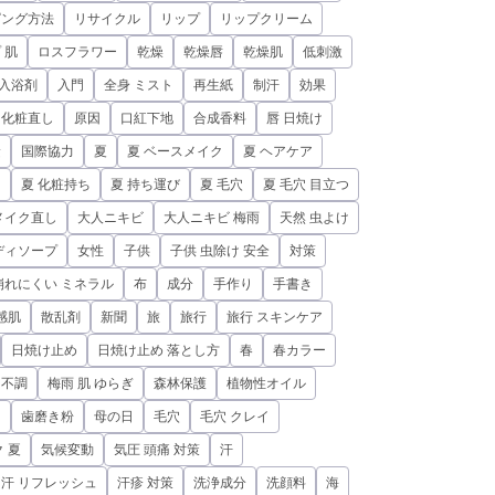
ピング方法
リサイクル
リップ
リップクリーム
 肌
ロスフラワー
乾燥
乾燥唇
乾燥肌
低刺激
入浴剤
入門
全身 ミスト
再生紙
制汗
効果
化粧直し
原因
口紅下地
合成香料
唇 日焼け
鹼
国際協力
夏
夏 ベースメイク
夏 ヘアケア
ュ
夏 化粧持ち
夏 持ち運び
夏 毛穴
夏 毛穴 目立つ
メイク直し
大人ニキビ
大人ニキビ 梅雨
天然 虫よけ
ディソープ
女性
子供
子供 虫除け 安全
対策
崩れにくい ミネラル
布
成分
手作り
手書き
感肌
散乱剤
新聞
旅
旅行
旅行 スキンケア
日焼け止め
日焼け止め 落とし方
春
春カラー
 不調
梅雨 肌 ゆらぎ
森林保護
植物性オイル
ト
歯磨き粉
母の日
毛穴
毛穴 クレイ
 夏
気候変動
気圧 頭痛 対策
汗
汗 リフレッシュ
汗疹 対策
洗浄成分
洗顔料
海