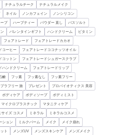
ナチュラルチーク
ナチュラルメイク
ビ
ネイル
ノンカフェイン
ノンシリコン
ハーブ
ハーブティー
パウダー 直し
バスソルト
イン
バレンタインギフト
ハンドクリーム
ビタミン
フェアトレード
フェアトレードカカオ
ドコーヒー
フェアトレードココナッツオイル
ドコットン
フェアトレードシュガースクラブ
ドハンドクリーム
フェアトレードリップ
石鹸
フッ素
フッ素なし
フッ素フリー
プラフリー 旅
プレゼント
プロバイオティクス 美容
ボディケア
ボディソープ
ボディミスト
マイクロプラスチック
マタニティケア
ニサイズ コスメ
ミネラル
ミネラルコスメ
ーション
ミルクバーム
メイク
メイク崩れ
リット
メンズUV
メンズスキンケア
メンズメイク