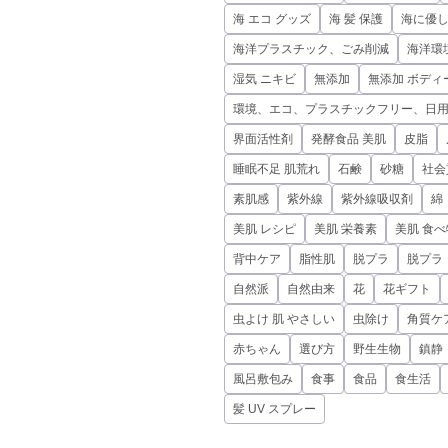
海 エコ グッズ
海 髪 保護
海に優
海洋プラスチック、ごみ削減
海洋環
湿気 ニキビ
無添加
無添加 ボディ
環境、エコ、プラスチックフリー、日
界面活性剤
発酵食品 美肌
皮脂
睡眠不足 肌荒れ
石鹸
砂糖
社会
素肌感
紫外線
紫外線吸収剤
綿
美肌 レシピ
美肌 栄養素
美肌 食べ
背中ケア
脂性肌
脱プラ
脱プラ
自然派
自然由来
花
花ギフト
虫よけ 肌 やさしい
虫除け
角質ケ
赤ちゃん
選び方
野生生物
鎮静
風呂敷包み
食事
食品
食生活
髪 UV スプレー