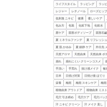
ライフスタイル
ラッピング
ラッ
レジャー
レチノール
ローズヒップ
低刺激 ニキビ
健康
優しいケア
包み方
包装
化粧下地
化粧水
唇ケア
固形ボディソープ
固形石
夏 ミネラルファンデ
夏 リフレッシ
夏 肌 かゆみ
夏 鎮静 ケア
外出先 
天然アロマ
天然由来
天然由来 ボ
崩れ
崩れにくい クリーンコスメ
手洗い
手荒れ
抜け感メイク
敏
日本
日焼け対策
日焼け後 ほてり
栄養
梅雨
梅雨 スキンケア
梅雨
植物由来 アウトドア
植物由来 ミス
毛穴 引き締め
毛穴ケア
毛穴パック
汗 ニキビ クリーン
汗 メイク 直し