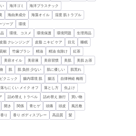
しい
海洋ゴミ
海洋プラスチック
境
海由来成分
海藻オイル
湿度 肌トラブル
ーソープ
環境
用品
環境、コスメ
環境保護
環境問題
生理用品
皮脂 クレンジング
皮脂 ニキビ ケア
目元
睡眠
貢献
竹歯ブラシ
精油
精油 虫除け
紅茶
美容オイル
美容液
美容習慣
美肌
美肌 お茶
物
肌
肌 負担 少ない
肌に優しい
肌荒れ
 ピクニック
腸内環境 肌
腸活
自律神経 梅雨
落ちにくい メイク オフ
落とし方
虫よけ
ア
詰め替え トラベル
詰め替え 旅行
買い物
開き
関係
青ヒゲ
頭痛
頭皮
風呂敷
香り
香り ボディスプレー
高品質
髪