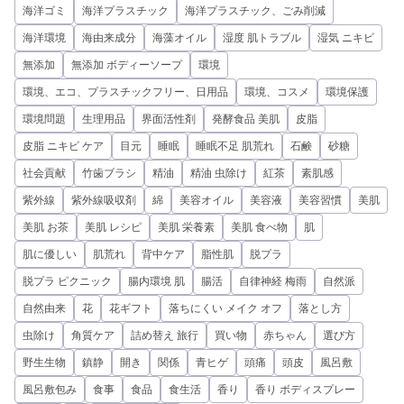
海洋ゴミ
海洋プラスチック
海洋プラスチック、ごみ削減
海洋環境
海由来成分
海藻オイル
湿度 肌トラブル
湿気 ニキビ
無添加
無添加 ボディーソープ
環境
環境、エコ、プラスチックフリー、日用品
環境、コスメ
環境保護
環境問題
生理用品
界面活性剤
発酵食品 美肌
皮脂
皮脂 ニキビ ケア
目元
睡眠
睡眠不足 肌荒れ
石鹸
砂糖
社会貢献
竹歯ブラシ
精油
精油 虫除け
紅茶
素肌感
紫外線
紫外線吸収剤
綿
美容オイル
美容液
美容習慣
美肌
美肌 お茶
美肌 レシピ
美肌 栄養素
美肌 食べ物
肌
肌に優しい
肌荒れ
背中ケア
脂性肌
脱プラ
脱プラ ピクニック
腸内環境 肌
腸活
自律神経 梅雨
自然派
自然由来
花
花ギフト
落ちにくい メイク オフ
落とし方
虫除け
角質ケア
詰め替え 旅行
買い物
赤ちゃん
選び方
野生生物
鎮静
開き
関係
青ヒゲ
頭痛
頭皮
風呂敷
風呂敷包み
食事
食品
食生活
香り
香り ボディスプレー