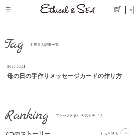
コ
ン
EN
テ
ン
ツ
へ
Tag
ス
手書きの記事一覧
キ
ッ
プ
2026.05.11
母の日の手作りメッセージカードの作り方
Ranking
アクセスの多い人気カテゴリ
7つのストーリー
もっと見る