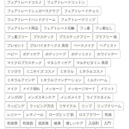
フェアトレードコスメ
フェアトレードコットン
フェアトレードシュガースクラブ
フェアトレードチョコ
フェアトレードハンドクリーム
フェアトレードリップ
フェアトレード商品
フェアトレード石鹸
フッ素
フッ素なし
フッ素フリー
プラスチック
プラスチックフリー
プラフリー 旅
プレゼント
プロバイオティクス 美容
ベースメイク
ヘアミスト
ベビー
ボディケア
ボディソープ
ボディミスト
ホワイトデー
マイクロプラスチック
マタニティケア
マルチビタミン 美容
ミツロウ
ミニサイズ コスメ
ミネラル
ミネラルコスメ
ミネラルファンデ
ミネラルファンデーション
ミルクバーム
メイク
メイク崩れ
メッセージ
メッセージカード
メリット
メンズUV
メンズスキンケア
メンズメイク
ライフスタイル
ラッピング
ラッピング方法
リサイクル
リップ
リップクリーム
レジャー
レチノール
ローズヒップ 肌
ロスフラワー
乾燥
乾燥唇
乾燥肌
低刺激
健康
優しいケア
入浴剤
入門