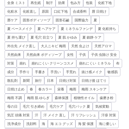
全身 ミスト
再生紙
制汗
効果
包み方
包装
化粧下地
化粧水
化粧直し
原因
口紅下地
合成香料
唇 日焼け
唇ケア
固形ボディソープ
固形石鹼
国際協力
夏
夏 ベースメイク
夏 ヘアケア
夏 ミネラルファンデ
夏 化粧持ち
夏 持ち運び
夏 毛穴 目立つ
夏 肌 かゆみ
夏 鎮静 ケア
外出先 メイク直し
大人ニキビ 梅雨
天然 虫よけ
天然アロマ
天然由来
天然由来 ボディソープ
女性
子供
子供 虫除け 安全
対策
崩れ
崩れにくい クリーンコスメ
崩れにくい ミネラル
布
成分
手作り
手書き
手洗い
手荒れ
抜け感メイク
敏感肌
散乱剤
新聞
旅行
日本
日焼け対策
日焼け後 ほてり
日焼け止め
春
春カラー
栄養
梅雨
梅雨 スキンケア
梅雨 不調
梅雨 肌 ゆらぎ
森林保護
植物性オイル
歯磨き粉
母の日
毛穴 引き締め
毛穴ケア
毛穴パック 夏
気候変動
気圧 頭痛 対策
汗
汗 メイク 直し
汗 リフレッシュ
汗疹 対策
洗浄成分
洗顔料
海
海 エコ グッズ
海 髪 保護
海に優しい