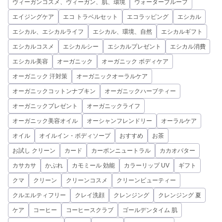
ヴィーガンコスメ、ヴィーガン、肌、環境
ウォータープルーフ
エイジングケア
エコ トラベルセット
エコラッピング
エシカル
エシカル、エシカルライフ
エシカル、環境、自然
エシカルギフト
エシカルコスメ
エシカルシー
エシカルプレゼント
エシカル消費
エシカル美容
オーガニック
オーガニック ボディケア
オーガニック 汗対策
オーガニックオーラルケア
オーガニックコットンナプキン
オーガニックハーブティー
オーガニックプレゼント
オーガニックライフ
オーガニック美容オイル
オーシャンフレンドリー
オーラルケア
オイル
オイルイン・ボディソープ
おすすめ
お茶
お試し クリーン
カード
カーボンニュートラル
カカオバター
カサカサ
かぶれ
カモミール 効能
カラーリップ UV
ギフト
クマ
クリーン
クリーンコスメ
クリーンビューティー
クルエルティフリー
クレイ洗顔
クレンジング
クレンジング 夏
ケア
コーヒー
コーヒースクラブ
ゴールデンタイム 肌