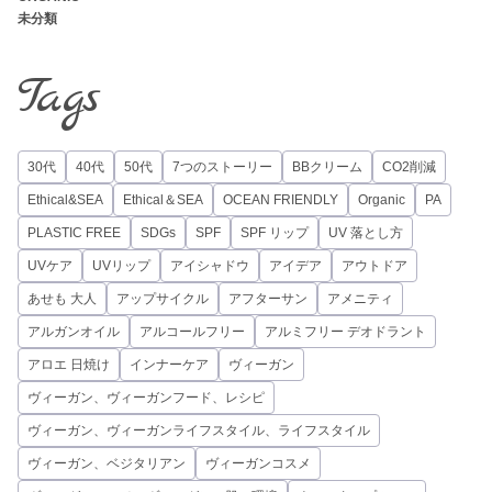
未分類
Tags
30代
40代
50代
7つのストーリー
BBクリーム
CO2削減
Ethical&SEA
Ethical＆SEA
OCEAN FRIENDLY
Organic
PA
PLASTIC FREE
SDGs
SPF
SPF リップ
UV 落とし方
UVケア
UVリップ
アイシャドウ
アイデア
アウトドア
あせも 大人
アップサイクル
アフターサン
アメニティ
アルガンオイル
アルコールフリー
アルミフリー デオドラント
アロエ 日焼け
インナーケア
ヴィーガン
ヴィーガン、ヴィーガンフード、レシピ
ヴィーガン、ヴィーガンライフスタイル、ライフスタイル
ヴィーガン、ベジタリアン
ヴィーガンコスメ