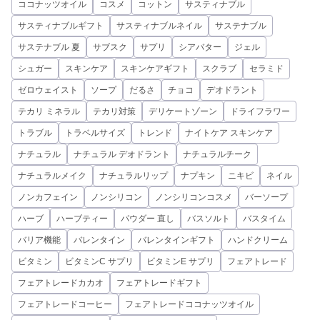
ココナッツオイル
コスメ
コットン
サスティナブル
サスティナブルギフト
サスティナブルネイル
サステナブル
サステナブル 夏
サブスク
サプリ
シアバター
ジェル
シュガー
スキンケア
スキンケアギフト
スクラブ
セラミド
ゼロウェイスト
ソープ
だるさ
チョコ
デオドラント
テカリ ミネラル
テカリ対策
デリケートゾーン
ドライフラワー
トラブル
トラベルサイズ
トレンド
ナイトケア スキンケア
ナチュラル
ナチュラル デオドラント
ナチュラルチーク
ナチュラルメイク
ナチュラルリップ
ナプキン
ニキビ
ネイル
ノンカフェイン
ノンシリコン
ノンシリコンコスメ
バーソープ
ハーブ
ハーブティー
パウダー 直し
バスソルト
バスタイム
バリア機能
バレンタイン
バレンタインギフト
ハンドクリーム
ビタミン
ビタミンC サプリ
ビタミンE サプリ
フェアトレード
フェアトレードカカオ
フェアトレードギフト
フェアトレードコーヒー
フェアトレードココナッツオイル