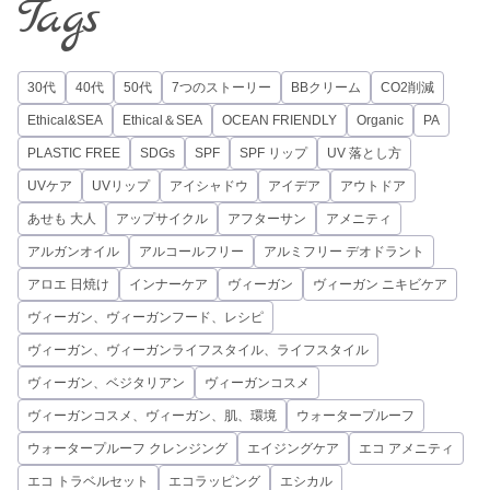
Tags
30代
40代
50代
7つのストーリー
BBクリーム
CO2削減
Ethical&SEA
Ethical＆SEA
OCEAN FRIENDLY
Organic
PA
PLASTIC FREE
SDGs
SPF
SPF リップ
UV 落とし方
UVケア
UVリップ
アイシャドウ
アイデア
アウトドア
あせも 大人
アップサイクル
アフターサン
アメニティ
アルガンオイル
アルコールフリー
アルミフリー デオドラント
アロエ 日焼け
インナーケア
ヴィーガン
ヴィーガン ニキビケア
ヴィーガン、ヴィーガンフード、レシピ
ヴィーガン、ヴィーガンライフスタイル、ライフスタイル
ヴィーガン、ベジタリアン
ヴィーガンコスメ
ヴィーガンコスメ、ヴィーガン、肌、環境
ウォータープルーフ
ウォータープルーフ クレンジング
エイジングケア
エコ アメニティ
エコ トラベルセット
エコラッピング
エシカル