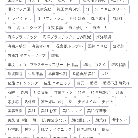
歯磨き粉
母の日
毛穴
毛穴 クレイ
毛穴 引き締め
毛穴ケア
毛穴パック 夏
気候変動
気圧 頭痛 対策
汗
汗 ニキビ クリーン
汗 メイク 直し
汗 リフレッシュ
汗疹 対策
洗浄成分
洗顔料
海
海 エコ グッズ
海 髪 保護
海に優しい
海洋ゴミ
海洋プラスチック
海洋プラスチック、ごみ削減
海洋環境
海由来成分
海藻オイル
湿度 肌トラブル
湿気 ニキビ
無添加
無添加 ボディーソープ
環境
環境、エコ、プラスチックフリー、日用品
環境、コスメ
環境保護
環境問題
生理用品
界面活性剤
発酵食品 美肌
皮脂
皮脂 クレンジング
皮脂 ニキビ ケア
目元
睡眠
睡眠不足 肌荒れ
石鹸
砂糖
社会貢献
竹歯ブラシ
精油
精油 虫除け
紅茶
素肌感
紫外線
紫外線吸収剤
綿
美容オイル
美容液
美容習慣
美肌
美肌 お茶
美肌 レシピ
美肌 栄養素
美肌 食べ物
肌
肌 負担 少ない
肌に優しい
肌荒れ
背中ケア
脂性肌
脱プラ
脱プラ ピクニック
腸内環境 肌
腸活