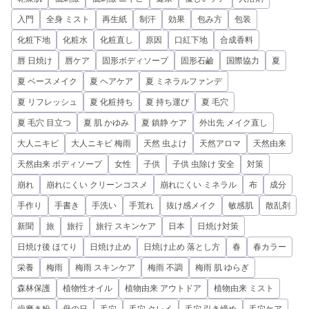
入門
全身 ミスト
再生紙
制汗
効果
包み方
包装
化粧下地
化粧水
化粧直し
原因
口紅下地
合成香料
唇 日焼け
唇ケア
固形ボディソープ
固形石鹼
国際協力
夏
夏 ベースメイク
夏 ヘアケア
夏 ミネラルファンデ
夏 リフレッシュ
夏 化粧持ち
夏 持ち運び
夏 毛穴
夏 毛穴 目立つ
夏 肌 かゆみ
夏 鎮静 ケア
外出先 メイク直し
大人ニキビ
大人ニキビ 梅雨
天然 虫よけ
天然アロマ
天然由来
天然由来 ボディソープ
女性
子供
子供 虫除け 安全
対策
崩れ
崩れにくい クリーンコスメ
崩れにくい ミネラル
布
成分
手作り
手書き
手洗い
手荒れ
抜け感メイク
敏感肌
散乱剤
新聞
旅
旅行
旅行 スキンケア
日本
日焼け対策
日焼け後 ほてり
日焼け止め
日焼け止め 落とし方
春
春カラー
栄養
梅雨
梅雨 スキンケア
梅雨 不調
梅雨 肌 ゆらぎ
森林保護
植物性オイル
植物由来 アウトドア
植物由来 ミスト