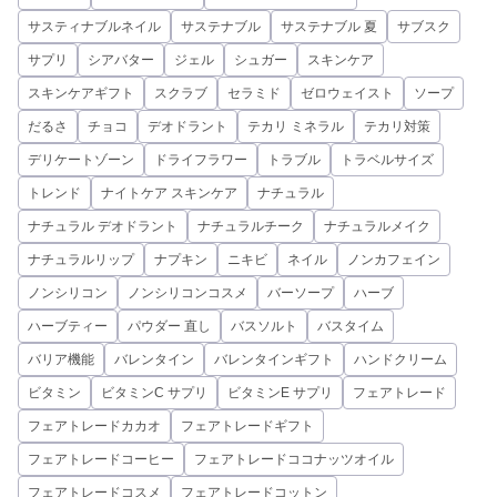
サスティナブルネイル
サステナブル
サステナブル 夏
サブスク
サプリ
シアバター
ジェル
シュガー
スキンケア
スキンケアギフト
スクラブ
セラミド
ゼロウェイスト
ソープ
だるさ
チョコ
デオドラント
テカリ ミネラル
テカリ対策
デリケートゾーン
ドライフラワー
トラブル
トラベルサイズ
トレンド
ナイトケア スキンケア
ナチュラル
ナチュラル デオドラント
ナチュラルチーク
ナチュラルメイク
ナチュラルリップ
ナプキン
ニキビ
ネイル
ノンカフェイン
ノンシリコン
ノンシリコンコスメ
バーソープ
ハーブ
ハーブティー
パウダー 直し
バスソルト
バスタイム
バリア機能
バレンタイン
バレンタインギフト
ハンドクリーム
ビタミン
ビタミンC サプリ
ビタミンE サプリ
フェアトレード
フェアトレードカカオ
フェアトレードギフト
フェアトレードコーヒー
フェアトレードココナッツオイル
フェアトレードコスメ
フェアトレードコットン