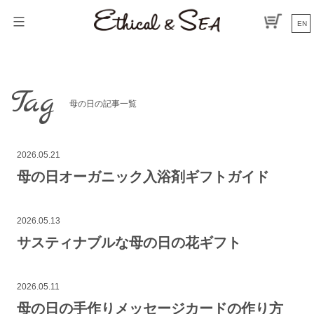
コ
ン
EN
テ
ン
ツ
へ
Tag
ス
母の日の記事一覧
キ
ッ
プ
2026.05.21
母の日オーガニック入浴剤ギフトガイド
2026.05.13
サスティナブルな母の日の花ギフト
2026.05.11
母の日の手作りメッセージカードの作り方