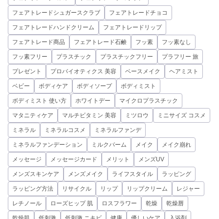
フェアトレードシュガースクラブ
フェアトレードチョコ
フェアトレードハンドクリーム
フェアトレードリップ
フェアトレード商品
フェアトレード石鹸
フッ素
フッ素なし
フッ素フリー
プラスチック
プラスチックフリー
プラフリー 旅
プレゼント
プロバイオティクス 美容
ベースメイク
ヘアミスト
ベビー
ボディケア
ボディソープ
ボディミスト
ボディミスト 使い方
ホワイトデー
マイクロプラスチック
マタニティケア
マルチビタミン 美容
ミツロウ
ミニサイズ コスメ
ミネラル
ミネラルコスメ
ミネラルファンデ
ミネラルファンデーション
ミルクバーム
メイク
メイク崩れ
メッセージ
メッセージカード
メリット
メンズUV
メンズスキンケア
メンズメイク
ライフスタイル
ラッピング
ラッピング方法
リサイクル
リップ
リップクリーム
レジャー
レチノール
ローズヒップ 肌
ロスフラワー
乾燥
乾燥唇
乾燥肌
低刺激
低刺激 ニキビ
健康
優しいケア
入浴剤