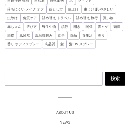
自律神経 梅雨
自然派
自然由来
花
花ギフト
落ちにくい メイク オフ
落とし方
虫よけ
虫よけ 肌 やさしい
虫除け
角質ケア
詰め替え トラベル
詰め替え 旅行
買い物
赤ちゃん
選び方
野生生物
鎮静
開き
関係
青ヒゲ
頭痛
頭皮
風呂敷
風呂敷包み
食事
食品
食生活
香り
香り ボディスプレー
高品質
髪
髪 UV スプレー
ABOUT US
NEWS