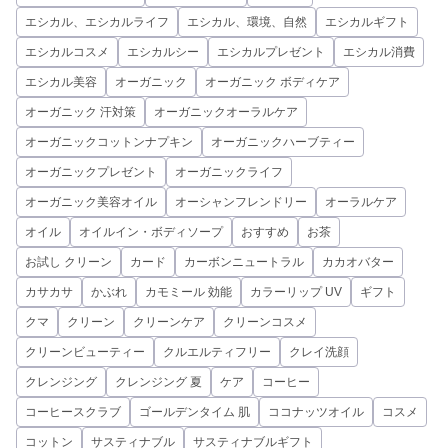
エシカル、エシカルライフ
エシカル、環境、自然
エシカルギフト
エシカルコスメ
エシカルシー
エシカルプレゼント
エシカル消費
エシカル美容
オーガニック
オーガニック ボディケア
オーガニック 汗対策
オーガニックオーラルケア
オーガニックコットンナプキン
オーガニックハーブティー
オーガニックプレゼント
オーガニックライフ
オーガニック美容オイル
オーシャンフレンドリー
オーラルケア
オイル
オイルイン・ボディソープ
おすすめ
お茶
お試し クリーン
カード
カーボンニュートラル
カカオバター
カサカサ
かぶれ
カモミール 効能
カラーリップ UV
ギフト
クマ
クリーン
クリーンケア
クリーンコスメ
クリーンビューティー
クルエルティフリー
クレイ洗顔
クレンジング
クレンジング 夏
ケア
コーヒー
コーヒースクラブ
ゴールデンタイム 肌
ココナッツオイル
コスメ
コットン
サスティナブル
サスティナブルギフト