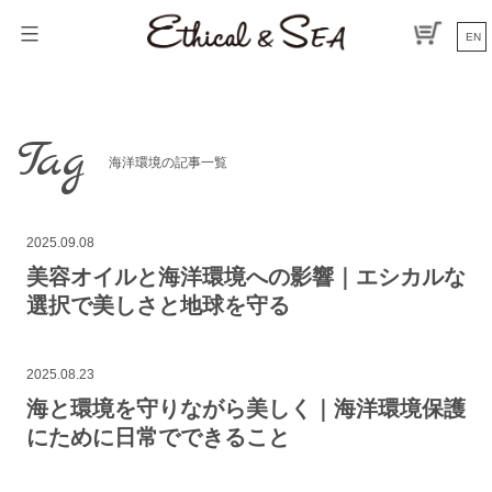
コ
ン
EN
テ
ン
ツ
へ
Tag
ス
海洋環境の記事一覧
キ
ッ
プ
2025.09.08
美容オイルと海洋環境への影響｜エシカルな
選択で美しさと地球を守る
2025.08.23
海と環境を守りながら美しく｜海洋環境保護
にために日常でできること