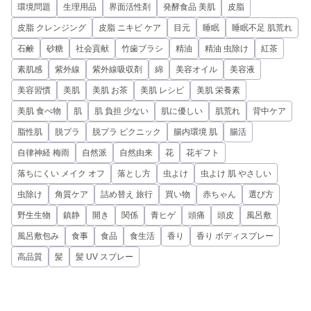
環境問題
生理用品
界面活性剤
発酵食品 美肌
皮脂
皮脂 クレンジング
皮脂 ニキビ ケア
目元
睡眠
睡眠不足 肌荒れ
石鹸
砂糖
社会貢献
竹歯ブラシ
精油
精油 虫除け
紅茶
素肌感
紫外線
紫外線吸収剤
綿
美容オイル
美容液
美容習慣
美肌
美肌 お茶
美肌 レシピ
美肌 栄養素
美肌 食べ物
肌
肌 負担 少ない
肌に優しい
肌荒れ
背中ケア
脂性肌
脱プラ
脱プラ ピクニック
腸内環境 肌
腸活
自律神経 梅雨
自然派
自然由来
花
花ギフト
落ちにくい メイク オフ
落とし方
虫よけ
虫よけ 肌 やさしい
虫除け
角質ケア
詰め替え 旅行
買い物
赤ちゃん
選び方
野生生物
鎮静
開き
関係
青ヒゲ
頭痛
頭皮
風呂敷
風呂敷包み
食事
食品
食生活
香り
香り ボディスプレー
高品質
髪
髪 UV スプレー