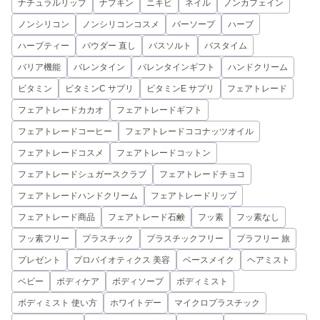
ナチュラルリップ
ナプキン
ニキビ
ネイル
ノンカフェイン
ノンシリコン
ノンシリコンコスメ
バーソープ
ハーブ
ハーブティー
パウダー 直し
バスソルト
バスタイム
バリア機能
バレンタイン
バレンタインギフト
ハンドクリーム
ビタミン
ビタミンC サプリ
ビタミンE サプリ
フェアトレード
フェアトレードカカオ
フェアトレードギフト
フェアトレードコーヒー
フェアトレードココナッツオイル
フェアトレードコスメ
フェアトレードコットン
フェアトレードシュガースクラブ
フェアトレードチョコ
フェアトレードハンドクリーム
フェアトレードリップ
フェアトレード商品
フェアトレード石鹸
フッ素
フッ素なし
フッ素フリー
プラスチック
プラスチックフリー
プラフリー 旅
プレゼント
プロバイオティクス 美容
ベースメイク
ヘアミスト
ベビー
ボディケア
ボディソープ
ボディミスト
ボディミスト 使い方
ホワイトデー
マイクロプラスチック