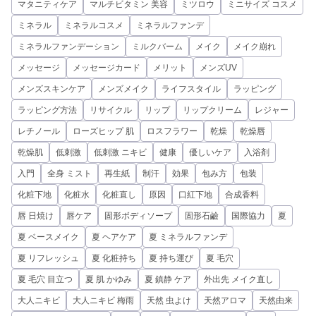
マタニティケア
マルチビタミン 美容
ミツロウ
ミニサイズ コスメ
ミネラル
ミネラルコスメ
ミネラルファンデ
ミネラルファンデーション
ミルクバーム
メイク
メイク崩れ
メッセージ
メッセージカード
メリット
メンズUV
メンズスキンケア
メンズメイク
ライフスタイル
ラッピング
ラッピング方法
リサイクル
リップ
リップクリーム
レジャー
レチノール
ローズヒップ 肌
ロスフラワー
乾燥
乾燥唇
乾燥肌
低刺激
低刺激 ニキビ
健康
優しいケア
入浴剤
入門
全身 ミスト
再生紙
制汗
効果
包み方
包装
化粧下地
化粧水
化粧直し
原因
口紅下地
合成香料
唇 日焼け
唇ケア
固形ボディソープ
固形石鹼
国際協力
夏
夏 ベースメイク
夏 ヘアケア
夏 ミネラルファンデ
夏 リフレッシュ
夏 化粧持ち
夏 持ち運び
夏 毛穴
夏 毛穴 目立つ
夏 肌 かゆみ
夏 鎮静 ケア
外出先 メイク直し
大人ニキビ
大人ニキビ 梅雨
天然 虫よけ
天然アロマ
天然由来