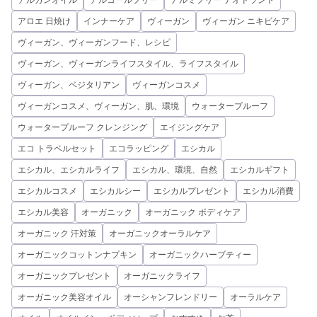
アルガンオイル
アルコールフリー
アルミフリー デオドラント
アロエ 日焼け
インナーケア
ヴィーガン
ヴィーガン ニキビケア
ヴィーガン、ヴィーガンフード、レシピ
ヴィーガン、ヴィーガンライフスタイル、ライフスタイル
ヴィーガン、ベジタリアン
ヴィーガンコスメ
ヴィーガンコスメ、ヴィーガン、肌、環境
ウォータープルーフ
ウォータープルーフ クレンジング
エイジングケア
エコ トラベルセット
エコラッピング
エシカル
エシカル、エシカルライフ
エシカル、環境、自然
エシカルギフト
エシカルコスメ
エシカルシー
エシカルプレゼント
エシカル消費
エシカル美容
オーガニック
オーガニック ボディケア
オーガニック 汗対策
オーガニックオーラルケア
オーガニックコットンナプキン
オーガニックハーブティー
オーガニックプレゼント
オーガニックライフ
オーガニック美容オイル
オーシャンフレンドリー
オーラルケア