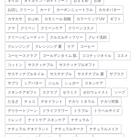
オイル
オイルイン・ボディソープ
おすすめ
お茶
お試し クリーン
カード
カーボンニュートラル
カカオバター
カサカサ
かぶれ
カモミール 効能
カラーリップ UV
ギフト
クマ
クリーン
クリーンケア
クリーンコスメ
クリーンビューティー
クルエルティフリー
クレイ洗顔
クレンジング
クレンジング 夏
ケア
コーヒー
コーヒースクラブ
ゴールデンタイム 肌
ココナッツオイル
コスメ
コットン
サスティナブル
サスティナブルギフト
サスティナブルネイル
サステナブル
サステナブル 夏
サブスク
サプリ
シアバター
ジェル
シュガー
スキンケア
スキンケアギフト
スクラブ
セラミド
ゼロウェイスト
ソープ
だるさ
チョコ
デオドラント
テカリ ミネラル
テカリ対策
デリケートゾーン
ドライフラワー
トラブル
トラベルサイズ
トレンド
ナイトケア スキンケア
ナチュラル
ナチュラル デオドラント
ナチュラルチーク
ナチュラルメイク