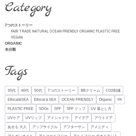
Category
7つのストーリー
FAIR TRADE
NATURAL
OCEAN FRIENDLY
ORGANIC
PLASTIC FREE
VEGAN
ORGANIC
未分類
Tags
30代
40代
50代
7つのストーリー
BBクリーム
CO2削減
Ethical&SEA
Ethical＆SEA
OCEAN FRIENDLY
Organic
PA
PLASTIC FREE
SDGs
SPF
SPF リップ
UV 落とし方
UVケア
UVリップ
アイシャドウ
アイデア
アウトドア
あせも 大人
アップサイクル
アフターサン
アメニティ