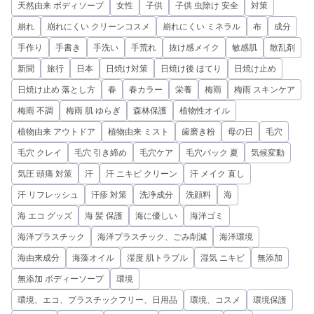
天然由来 ボディソープ
女性
子供
子供 虫除け 安全
対策
崩れ
崩れにくい クリーンコスメ
崩れにくい ミネラル
布
成分
手作り
手書き
手洗い
手荒れ
抜け感メイク
敏感肌
散乱剤
新聞
旅行
日本
日焼け対策
日焼け後 ほてり
日焼け止め
日焼け止め 落とし方
春
春カラー
栄養
梅雨
梅雨 スキンケア
梅雨 不調
梅雨 肌 ゆらぎ
森林保護
植物性オイル
植物由来 アウトドア
植物由来 ミスト
歯磨き粉
母の日
毛穴
毛穴 クレイ
毛穴 引き締め
毛穴ケア
毛穴パック 夏
気候変動
気圧 頭痛 対策
汗
汗 ニキビ クリーン
汗 メイク 直し
汗 リフレッシュ
汗疹 対策
洗浄成分
洗顔料
海
海 エコ グッズ
海 髪 保護
海に優しい
海洋ゴミ
海洋プラスチック
海洋プラスチック、ごみ削減
海洋環境
海由来成分
海藻オイル
湿度 肌トラブル
湿気 ニキビ
無添加
無添加 ボディーソープ
環境
環境、エコ、プラスチックフリー、日用品
環境、コスメ
環境保護