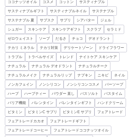
ココナッツオイル
コスメ
コットン
サスティナブル
サスティナブルギフト
サスティナブルネイル
サステナブル
サステナブル 夏
サブスク
サプリ
シアバター
ジェル
シュガー
スキンケア
スキンケアギフト
スクラブ
セラミド
ゼロウェイスト
ソープ
だるさ
チョコ
デオドラント
テカリ ミネラル
テカリ対策
デリケートゾーン
ドライフラワー
トラブル
トラベルサイズ
トレンド
ナイトケア スキンケア
ナチュラル
ナチュラル デオドラント
ナチュラルチーク
ナチュラルメイク
ナチュラルリップ
ナプキン
ニキビ
ネイル
ノンカフェイン
ノンシリコン
ノンシリコンコスメ
バーソープ
ハーブ
ハーブティー
パウダー 直し
バスソルト
バスタイム
バリア機能
バレンタイン
バレンタインギフト
ハンドクリーム
ビタミン
ビタミンC サプリ
ビタミンE サプリ
フェアトレード
フェアトレードカカオ
フェアトレードギフト
フェアトレードコーヒー
フェアトレードココナッツオイル