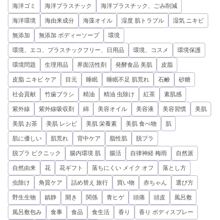
海洋ゴミ
海洋プラスチック
海洋プラスチック、ごみ削減
海洋環境
海由来成分
海藻オイル
湿度 肌トラブル
湿気 ニキビ
無添加
無添加 ボディーソープ
環境
環境、エコ、プラスチックフリー、日用品
環境、コスメ
環境保護
環境問題
生理用品
界面活性剤
発酵食品 美肌
皮脂
皮脂 ニキビ ケア
目元
睡眠
睡眠不足 肌荒れ
石鹸
砂糖
社会貢献
竹歯ブラシ
精油
精油 虫除け
紅茶
素肌感
紫外線
紫外線吸収剤
綿
美容オイル
美容液
美容習慣
美肌
美肌 お茶
美肌 レシピ
美肌 栄養素
美肌 食べ物
肌
肌に優しい
肌荒れ
背中ケア
脂性肌
脱プラ
脱プラ ピクニック
腸内環境 肌
腸活
自律神経 梅雨
自然派
自然由来
花
花ギフト
落ちにくい メイク オフ
落とし方
虫除け
角質ケア
詰め替え 旅行
買い物
赤ちゃん
選び方
野生生物
鎮静
開き
関係
青ヒゲ
頭痛
頭皮
風呂敷
風呂敷包み
食事
食品
食生活
香り
香り ボディスプレー