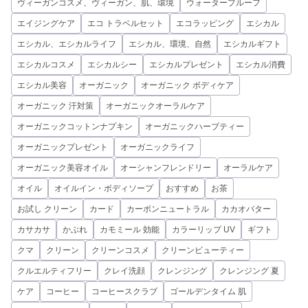
ヴィーガンコスメ、ヴィーガン、肌、環境
ウォータープルーフ
エイジングケア
エコ トラベルセット
エコラッピング
エシカル
エシカル、エシカルライフ
エシカル、環境、自然
エシカルギフト
エシカルコスメ
エシカルシー
エシカルプレゼント
エシカル消費
エシカル美容
オーガニック
オーガニック ボディケア
オーガニック 汗対策
オーガニックオーラルケア
オーガニックコットンナプキン
オーガニックハーブティー
オーガニックプレゼント
オーガニックライフ
オーガニック美容オイル
オーシャンフレンドリー
オーラルケア
オイル
オイルイン・ボディソープ
おすすめ
お茶
お試し クリーン
カード
カーボンニュートラル
カカオバター
カサカサ
かぶれ
カモミール 効能
カラーリップ UV
ギフト
クマ
クリーン
クリーンコスメ
クリーンビューティー
クルエルティフリー
クレイ洗顔
クレンジング
クレンジング 夏
ケア
コーヒー
コーヒースクラブ
ゴールデンタイム 肌