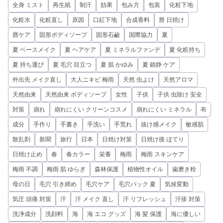
全身 ミスト
再生紙
制汗
効果
包み方
包装
化粧下地
化粧水
化粧直し
原因
口紅下地
合成香料
唇 日焼け
唇ケア
固形ボディソープ
固形石鹼
国際協力
夏
夏 ベースメイク
夏 ヘアケア
夏 ミネラルファンデ
夏 化粧持ち
夏 持ち運び
夏 毛穴 目立つ
夏 肌 かゆみ
夏 鎮静 ケア
外出先 メイク直し
大人ニキビ 梅雨
天然 虫よけ
天然アロマ
天然由来
天然由来 ボディソープ
女性
子供
子供 虫除け 安全
対策
崩れ
崩れにくい クリーンコスメ
崩れにくい ミネラル
布
成分
手作り
手書き
手洗い
手荒れ
抜け感メイク
敏感肌
散乱剤
新聞
旅行
日本
日焼け対策
日焼け後 ほてり
日焼け止め
春
春カラー
栄養
梅雨
梅雨 スキンケア
梅雨 不調
梅雨 肌 ゆらぎ
森林保護
植物性オイル
歯磨き粉
母の日
毛穴 引き締め
毛穴ケア
毛穴パック 夏
気候変動
気圧 頭痛 対策
汗
汗 メイク 直し
汗 リフレッシュ
汗疹 対策
洗浄成分
洗顔料
海
海 エコ グッズ
海 髪 保護
海に優しい