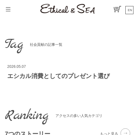
コ
ン
EN
テ
ン
ツ
へ
Tag
ス
社会貢献の記事一覧
キ
ッ
プ
2026.05.07
エシカル消費としてのプレゼント選び
Ranking
アクセスの多い人気カテゴリ
7つのストーリー
もっと見る