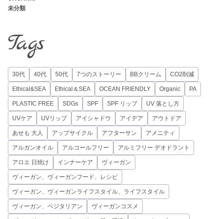
未分類
Tags
30代
40代
50代
7つのストーリー
BBクリーム
CO2削減
Ethical&SEA
Ethical＆SEA
OCEAN FRIENDLY
Organic
PA
PLASTIC FREE
SDGs
SPF
SPF リップ
UV 落とし方
UVケア
UVリップ
アイシャドウ
アイデア
アウトドア
あせも 大人
アップサイクル
アフターサン
アメニティ
アルガンオイル
アルコールフリー
アルミフリー デオドラント
アロエ 日焼け
インナーケア
ヴィーガン
ヴィーガン、ヴィーガンフード、レシピ
ヴィーガン、ヴィーガンライフスタイル、ライフスタイル
ヴィーガン、ベジタリアン
ヴィーガンコスメ