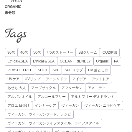
VEGAN
ORGANIC
未分類
Tags
30代
40代
50代
7つのストーリー
BBクリーム
CO2削減
Ethical&SEA
Ethical＆SEA
OCEAN FRIENDLY
Organic
PA
PLASTIC FREE
SDGs
SPF
SPF リップ
UV 落とし方
UVケア
UVリップ
アイシャドウ
アイデア
アウトドア
あせも 大人
アップサイクル
アフターサン
アメニティ
アルガンオイル
アルコールフリー
アルミフリー デオドラント
アロエ 日焼け
インナーケア
ヴィーガン
ヴィーガン ニキビケア
ヴィーガン、ヴィーガンフード、レシピ
ヴィーガン、ヴィーガンライフスタイル、ライフスタイル