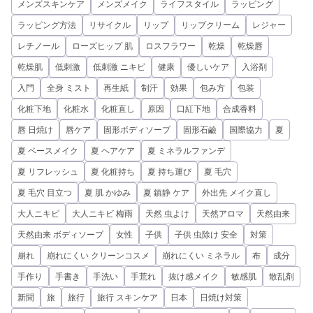
メンズスキンケア
メンズメイク
ライフスタイル
ラッピング
ラッピング方法
リサイクル
リップ
リップクリーム
レジャー
レチノール
ローズヒップ 肌
ロスフラワー
乾燥
乾燥唇
乾燥肌
低刺激
低刺激 ニキビ
健康
優しいケア
入浴剤
入門
全身 ミスト
再生紙
制汗
効果
包み方
包装
化粧下地
化粧水
化粧直し
原因
口紅下地
合成香料
唇 日焼け
唇ケア
固形ボディソープ
固形石鹼
国際協力
夏
夏 ベースメイク
夏 ヘアケア
夏 ミネラルファンデ
夏 リフレッシュ
夏 化粧持ち
夏 持ち運び
夏 毛穴
夏 毛穴 目立つ
夏 肌 かゆみ
夏 鎮静 ケア
外出先 メイク直し
大人ニキビ
大人ニキビ 梅雨
天然 虫よけ
天然アロマ
天然由来
天然由来 ボディソープ
女性
子供
子供 虫除け 安全
対策
崩れ
崩れにくい クリーンコスメ
崩れにくい ミネラル
布
成分
手作り
手書き
手洗い
手荒れ
抜け感メイク
敏感肌
散乱剤
新聞
旅
旅行
旅行 スキンケア
日本
日焼け対策