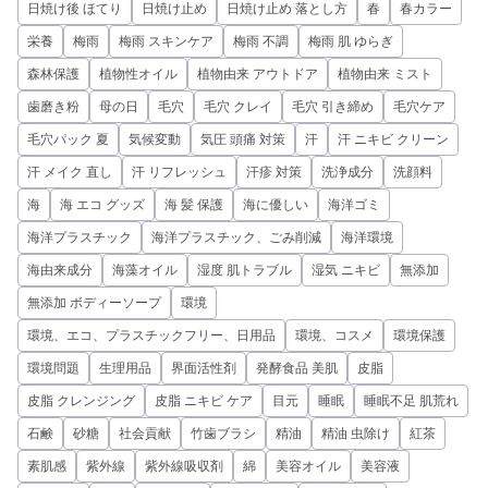
日焼け後 ほてり
日焼け止め
日焼け止め 落とし方
春
春カラー
栄養
梅雨
梅雨 スキンケア
梅雨 不調
梅雨 肌 ゆらぎ
森林保護
植物性オイル
植物由来 アウトドア
植物由来 ミスト
歯磨き粉
母の日
毛穴
毛穴 クレイ
毛穴 引き締め
毛穴ケア
毛穴パック 夏
気候変動
気圧 頭痛 対策
汗
汗 ニキビ クリーン
汗 メイク 直し
汗 リフレッシュ
汗疹 対策
洗浄成分
洗顔料
海
海 エコ グッズ
海 髪 保護
海に優しい
海洋ゴミ
海洋プラスチック
海洋プラスチック、ごみ削減
海洋環境
海由来成分
海藻オイル
湿度 肌トラブル
湿気 ニキビ
無添加
無添加 ボディーソープ
環境
環境、エコ、プラスチックフリー、日用品
環境、コスメ
環境保護
環境問題
生理用品
界面活性剤
発酵食品 美肌
皮脂
皮脂 クレンジング
皮脂 ニキビ ケア
目元
睡眠
睡眠不足 肌荒れ
石鹸
砂糖
社会貢献
竹歯ブラシ
精油
精油 虫除け
紅茶
素肌感
紫外線
紫外線吸収剤
綿
美容オイル
美容液