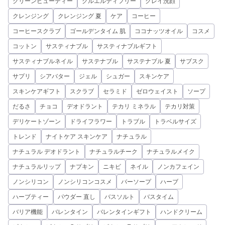
クリーンビューティー
クルエルティフリー
クレイ洗顔
クレンジング
クレンジング 夏
ケア
コーヒー
コーヒースクラブ
ゴールデンタイム 肌
ココナッツオイル
コスメ
コットン
サスティナブル
サスティナブルギフト
サスティナブルネイル
サステナブル
サステナブル 夏
サブスク
サプリ
シアバター
ジェル
シュガー
スキンケア
スキンケアギフト
スクラブ
セラミド
ゼロウェイスト
ソープ
だるさ
チョコ
デオドラント
テカリ ミネラル
テカリ対策
デリケートゾーン
ドライフラワー
トラブル
トラベルサイズ
トレンド
ナイトケア スキンケア
ナチュラル
ナチュラル デオドラント
ナチュラルチーク
ナチュラルメイク
ナチュラルリップ
ナプキン
ニキビ
ネイル
ノンカフェイン
ノンシリコン
ノンシリコンコスメ
バーソープ
ハーブ
ハーブティー
パウダー 直し
バスソルト
バスタイム
バリア機能
バレンタイン
バレンタインギフト
ハンドクリーム