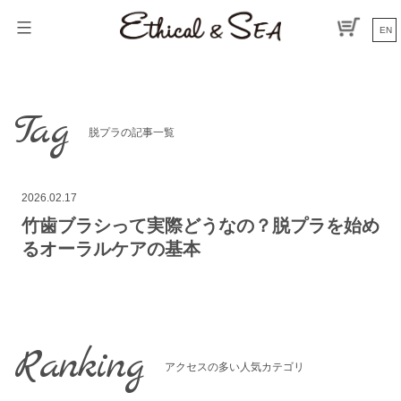
コ
ン
EN
テ
ン
ツ
へ
Tag
ス
脱プラの記事一覧
キ
ッ
プ
2026.02.17
竹歯ブラシって実際どうなの？脱プラを始め
るオーラルケアの基本
Ranking
アクセスの多い人気カテゴリ