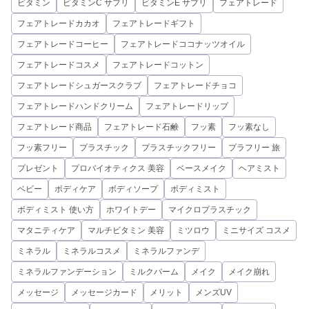
ビタミン
ビタミンC サプリ
ビタミンE サプリ
フェアトレード
フェアトレードカカオ
フェアトレードギフト
フェアトレードコーヒー
フェアトレードココナッツオイル
フェアトレードコスメ
フェアトレードコットン
フェアトレードシュガースクラブ
フェアトレードチョコ
フェアトレードハンドクリーム
フェアトレードリップ
フェアトレード商品
フェアトレード石鹸
フッ素
フッ素なし
フッ素フリー
プラスチック
プラスチックフリー
プラフリー 旅
プレゼント
プロバイオティクス 美容
ベースメイク
ヘアミスト
ベビー
ボディケア
ボディソープ
ボディミスト
ボディミスト 使い方
ホワイトデー
マイクロプラスチック
マタニティケア
マルチビタミン 美容
ミツロウ
ミニサイズ コスメ
ミネラル
ミネラルコスメ
ミネラルファンデ
ミネラルファンデーション
ミルクバーム
メイク
メイク崩れ
メッセージ
メッセージカード
メリット
メンズUV