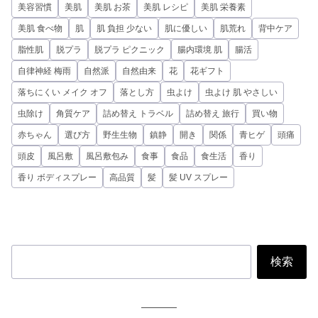
美容習慣
美肌
美肌 お茶
美肌 レシピ
美肌 栄養素
美肌 食べ物
肌
肌 負担 少ない
肌に優しい
肌荒れ
背中ケア
脂性肌
脱プラ
脱プラ ピクニック
腸内環境 肌
腸活
自律神経 梅雨
自然派
自然由来
花
花ギフト
落ちにくい メイク オフ
落とし方
虫よけ
虫よけ 肌 やさしい
虫除け
角質ケア
詰め替え トラベル
詰め替え 旅行
買い物
赤ちゃん
選び方
野生生物
鎮静
開き
関係
青ヒゲ
頭痛
頭皮
風呂敷
風呂敷包み
食事
食品
食生活
香り
香り ボディスプレー
高品質
髪
髪 UV スプレー