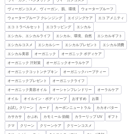
ヴィーガン、ベジタリアン
ヴィーガンコスメ
ヴィーガンコスメ、ヴィーガン、肌、環境
ウォータープルーフ
ウォータープルーフ クレンジング
エイジングケア
エコ アメニティ
エコ トラベルセット
エコラッピング
エシカル
エシカル、エシカルライフ
エシカル、環境、自然
エシカルギフト
エシカルコスメ
エシカルシー
エシカルプレゼント
エシカル消費
エシカル美容
オーガニック
オーガニック ボディケア
オーガニック 汗対策
オーガニックオーラルケア
オーガニックコットンナプキン
オーガニックハーブティー
オーガニックプレゼント
オーガニックライフ
オーガニック美容オイル
オーシャンフレンドリー
オーラルケア
オイル
オイルイン・ボディソープ
おすすめ
お茶
お試し クリーン
カード
カーボンニュートラル
カカオバター
カサカサ
かぶれ
カモミール 効能
カラーリップ UV
ギフト
クマ
クリーン
クリーンケア
クリーンコスメ